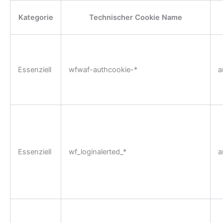
Kategorie
Technischer Cookie Name
Essenziell
wfwaf-authcookie-*
a
Essenziell
wf_loginalerted_*
a