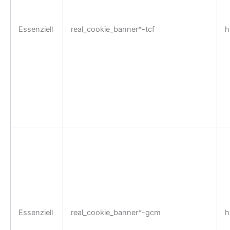
Essenziell
real_cookie_banner*-tcf
h
Essenziell
real_cookie_banner*-gcm
h