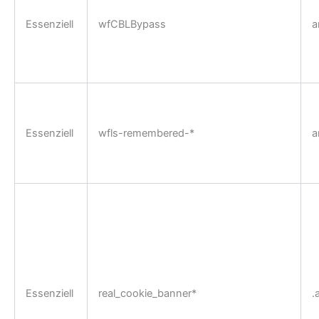
Essenziell
wfCBLBypass
a
Essenziell
wfls-remembered-*
a
Essenziell
real_cookie_banner*
.