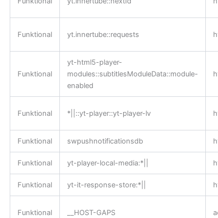
Funktional
yt.innertube::nextId
h
Funktional
yt.innertube::requests
h
yt-html5-player-
Funktional
modules::subtitlesModuleData::module-
h
enabled
Funktional
*||::yt-player::yt-player-lv
h
Funktional
swpushnotificationsdb
h
Funktional
yt-player-local-media:*||
h
Funktional
yt-it-response-store:*||
h
Funktional
__HOST-GAPS
a