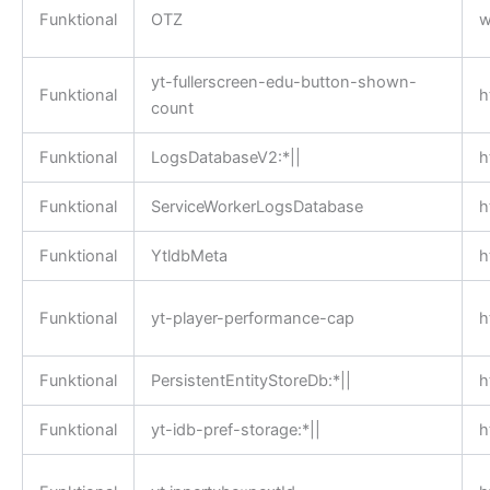
Funktional
OTZ
w
yt-fullerscreen-edu-button-shown-
Funktional
h
count
Funktional
LogsDatabaseV2:*||
h
Funktional
ServiceWorkerLogsDatabase
h
Funktional
YtldbMeta
h
Funktional
yt-player-performance-cap
h
Funktional
PersistentEntityStoreDb:*||
h
Funktional
yt-idb-pref-storage:*||
h