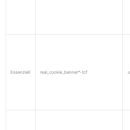
Essenziell
real_cookie_banner*-tcf
.